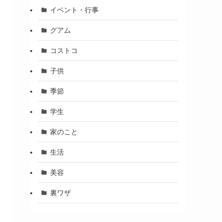
イベント・行事
グアム
コストコ
子供
季節
学生
家のこと
生活
美容
裏ワザ