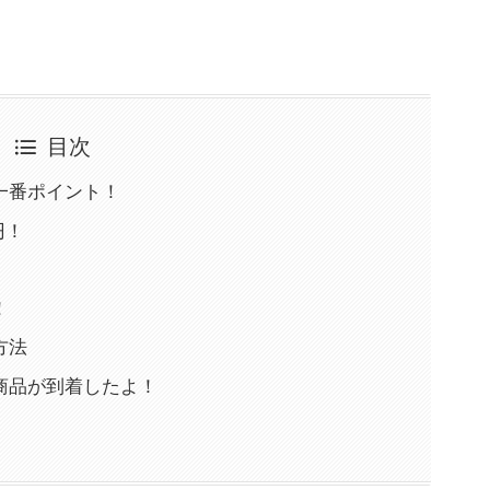
目次
一番ポイント！
円！
！
方法
商品が到着したよ！