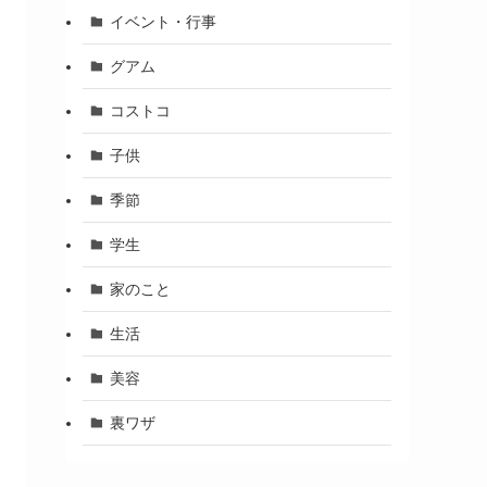
イベント・行事
グアム
コストコ
子供
季節
学生
家のこと
生活
美容
裏ワザ