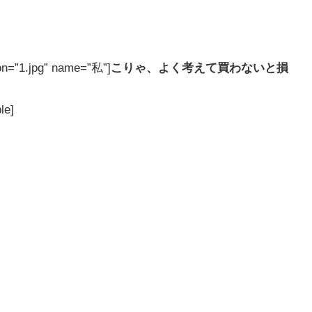
on=”1.jpg” name=”私”]
こりゃ、よく考えて買わないと損
le]